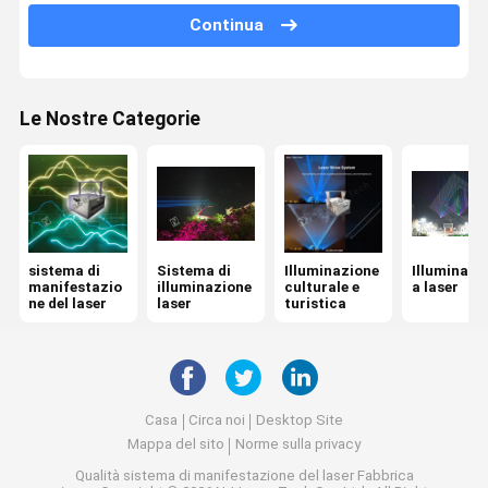
Continua
Luce laser club
Luce laser da 30W
Le Nostre Categorie
Luce laser da 80W
Luce laser ad alta potenza
sistema di
Sistema di
Illuminazione
Illuminazi
manifestazio
illuminazione
culturale e
a laser
ne del laser
laser
turistica
Casa
Circa noi
Desktop Site
Mappa del sito
Norme sulla privacy
Qualità
sistema di manifestazione del laser
Fabbrica