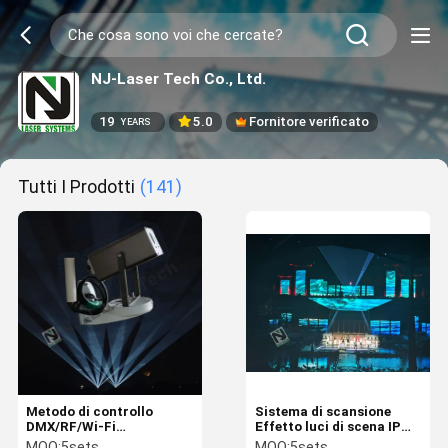
NJ-Laser Tech Co., Ltd.
19
5.0
Fornitore verificato
YEARS
Tutti I Prodotti
(141)
Metodo di controllo
Sistema di scansione
DMX/RF/Wi-Fi
Effetto luci di scena IP
Illuminazione culturale e
Motore passo ad alta
MOQ:
5sets
MOQ:
5sets