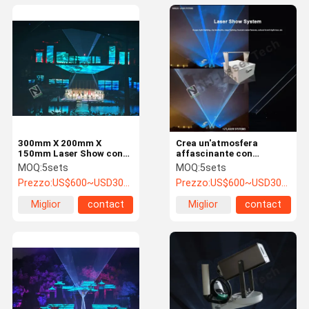
300mm X 200mm X
Crea un'atmosfera
150mm Laser Show con
affascinante con
colore blu e sistema di
un'incredibile mostra di
MOQ:
5sets
MOQ:
5sets
raffreddamento
luci laser personalizzata
Prezzo:
US$600~USD3000
Prezzo:
US$600~USD3000
avanzato
300mm x 200mm x
150mm
Miglior
contact
Miglior
contact
prezzo
prezzo