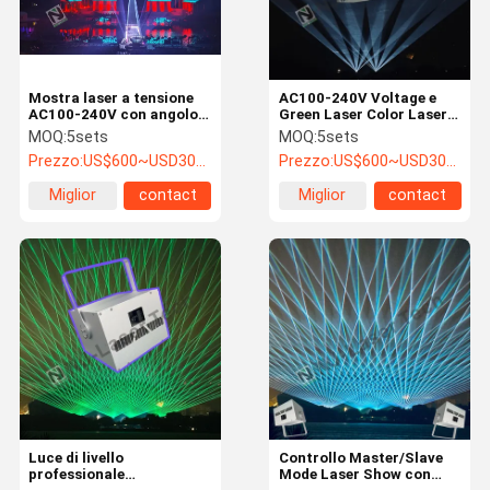
Mostra laser a tensione
AC100-240V Voltage e
AC100-240V con angolo
Green Laser Color Laser
di raggio di 60° e
Show con materiale
MOQ:
5sets
MOQ:
5sets
caratteristiche
SS304
Prezzo:
US$600~USD3000
Prezzo:
US$600~USD3000
personalizzate
Miglior
contact
Miglior
contact
prezzo
prezzo
Casa
Prodotti
Video
Chi Siamo
Luce di livello
Controllo Master/Slave
professionale
Mode Laser Show con