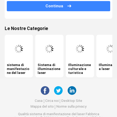
Continua
Luce laser club
Luce laser da 30W
Le Nostre Categorie
Luce laser da 80W
Luce laser ad alta potenza
sistema di
Sistema di
Illuminazione
Illuminazi
manifestazio
illuminazione
culturale e
a laser
ne del laser
laser
turistica
Casa
Circa noi
Desktop Site
Mappa del sito
Norme sulla privacy
Qualità
sistema di manifestazione del laser
Fabbrica