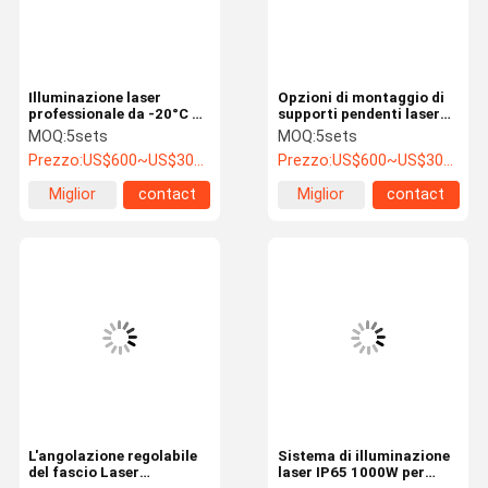
Illuminazione laser
Opzioni di montaggio di
professionale da -20°C a
supporti pendenti laser
40°C Strobe 1-25Hz per
per illuminazione a
MOQ:
5sets
MOQ:
5sets
spettacoli teatrali
tecnologia laser
Prezzo:
US$600~US$3000
Prezzo:
US$600~US$3000
avanzata
Miglior
contact
Miglior
contact
prezzo
prezzo
Casa
Prodotti
Video
Chi Siamo
L'angolazione regolabile
Sistema di illuminazione
del fascio Laser
laser IP65 1000W per