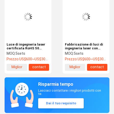
Luce di ingegneria laser
Fabbricazione di luci di
certificata RoHS 50
ingegneria laser con
Durata di vita 6500K
visibilità migliorata con
MOQ:
5sets
MOQ:
5sets
Temperatura del colore
classificazione IP65 e
Prezzo:
US$600~US$3000
Prezzo:
US$600~US$3000
Durata di vita lunga
strofa da 1-25 Hz
Miglior
contact
Miglior
contact
prezzo
prezzo
Risparmia tempo
Lasciaci contattare i migliori prodotti con
te.
Dai il tuo requisito