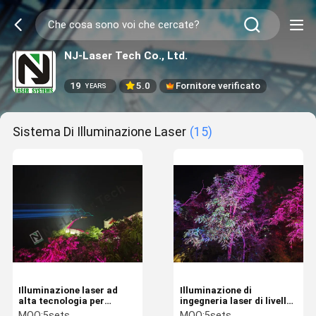
NJ-Laser Tech Co., Ltd.
19
5.0
Fornitore verificato
YEARS
Sistema Di Illuminazione Laser
(15)
Illuminazione laser ad
Illuminazione di
alta tecnologia per
ingegneria laser di livello
concerti
industriale con
MOQ:
5sets
MOQ:
5sets