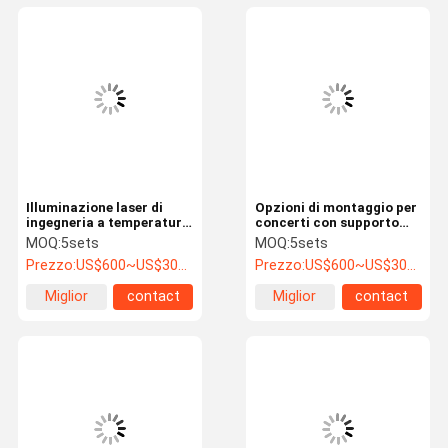
Illuminazione laser di
Opzioni di montaggio per
ingegneria a temperatura
concerti con supporto
di colore 6500K per
appesi per illuminazione
MOQ:
5sets
MOQ:
5sets
applicazioni industriali
laser da -20°C a 40°C e
Prezzo:
US$600~US$3000
Prezzo:
US$600~US$3000
con rating IP65
oltre
Miglior
contact
Miglior
contact
prezzo
prezzo