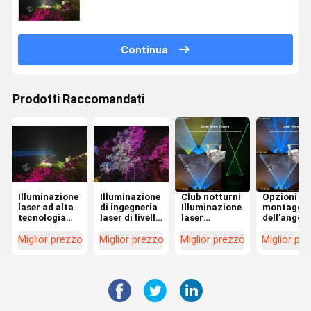
certificata RoHS Tipo di sorgente luminosa
laser
Continua
Prodotti Raccomandati
Illuminazione
Illuminazione
Club notturni
Opzioni di
laser ad alta
di ingegneria
Illuminazione
montaggio
tecnologia
laser di livello
laser
dell'angolo
per concerti
industriale
Ingegneria
del fascio
con
Materiale di
regolabile 
Miglior prezzo
Miglior prezzo
Miglior prezzo
Miglior pr
classificazione
alloggiamento
del suppor
IP65 durata
in lega di
sospeso per
di 50 anni e
alluminio con
sistema di
attenuazione
tecnologia e
illuminazi
0-100%
design di
laser di
raffreddamento
ingegneria 