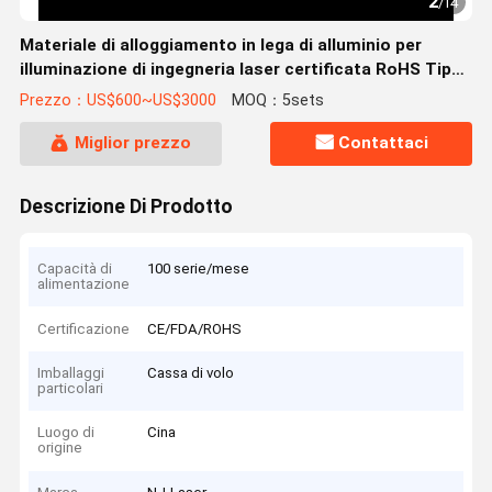
2
/
14
Materiale di alloggiamento in lega di alluminio per
illuminazione di ingegneria laser certificata RoHS Tipo
di sorgente luminosa laser
Prezzo：US$600~US$3000
MOQ：5sets
Miglior prezzo
Contattaci
Descrizione Di Prodotto
Capacità di
100 serie/mese
alimentazione
Certificazione
CE/FDA/ROHS
Imballaggi
Cassa di volo
particolari
Luogo di
Cina
origine