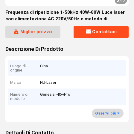
2
/
12
Frequenza di ripetizione 1-50kHz 40W-80W Luce laser
con alimentazione AC 220V/50Hz e metodo di
raffreddamento ad aria
Miglior prezzo
Contattaci
Descrizione Di Prodotto
Luogo di
Cina
origine
Marca
NJ-Laser
Numero di
Genesis -40wPro
modello
Osservi più
Dettagli Di Contatto