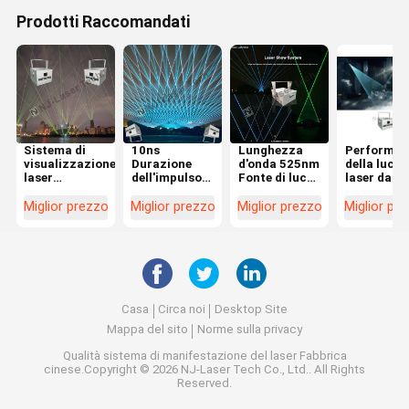
Prodotti Raccomandati
Sistema di
10ns
Lunghezza
Performan
visualizzazione
Durazione
d'onda 525nm
della luce
laser
dell'impulso
Fonte di luce
laser da 8
OEM/ODM di
40W-80W
laser 80 watt
a 40-60°C
80 watt con
Luce laser
50 kg con
Ambiente 
Miglior prezzo
Miglior prezzo
Miglior prezzo
Miglior pr
rating
Alta
raffreddamento
alimentaz
impermeabile
precisione
ad aria
AC
IP 65
funzionamento
220V/50H
stabile
Casa
Circa noi
Desktop Site
Mappa del sito
Norme sulla privacy
Qualità
sistema di manifestazione del laser
Fabbrica
cinese.Copyright © 2026 NJ-Laser Tech Co., Ltd.. All Rights
Reserved.