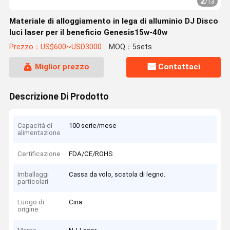
2
/
13
Materiale di alloggiamento in lega di alluminio DJ Disco
luci laser per il beneficio Genesis15w-40w
Prezzo：US$600~USD3000
MOQ：5sets
Miglior prezzo
Contattaci
Descrizione Di Prodotto
Capacità di
100 serie/mese
alimentazione
Certificazione
FDA/CE/ROHS
Imballaggi
Cassa da volo, scatola di legno.
particolari
Luogo di
Cina
origine