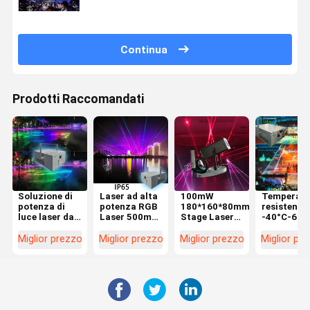
Genesis15w-40w
Continua
Prodotti Raccomandati
Soluzione di
Laser ad alta
100mW
Temperatu
potenza di
potenza RGB
180*160*80mm
resistenti
luce laser da
Laser 500mw
Stage Laser
-40°C-60°
100W-150W
per eventi
Light con
Luce laser 
personalizzabile
sportivi e
ventilatore di
stadio con
Miglior prezzo
Miglior prezzo
Miglior prezzo
Miglior pr
con
effetti visivi
raffreddamento
colore lase
raffreddamento
incredibili
funzionamento
rosso e
ad aria
stabile per
tensione di
KTV
uscita DC
1A