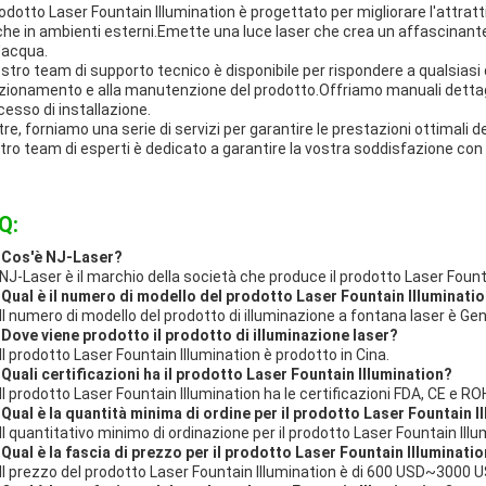
prodotto Laser Fountain Illumination è progettato per migliorare l'attratt
iche in ambienti esterni.Emette una luce laser che crea un affascinante d
l'acqua.
nostro team di supporto tecnico è disponibile per rispondere a qualsiasi 
zionamento e alla manutenzione del prodotto.Offriamo manuali dettagliat
cesso di installazione.
ltre, forniamo una serie di servizi per garantire le prestazioni ottimali 
tro team di esperti è dedicato a garantire la vostra soddisfazione con i 
Q:
 Cos'è NJ-Laser?
 NJ-Laser è il marchio della società che produce il prodotto Laser Fount
 Qual è il numero di modello del prodotto Laser Fountain Illuminati
 Il numero di modello del prodotto di illuminazione a fontana laser è 
 Dove viene prodotto il prodotto di illuminazione laser?
 Il prodotto Laser Fountain Illumination è prodotto in Cina.
 Quali certificazioni ha il prodotto Laser Fountain Illumination?
 Il prodotto Laser Fountain Illumination ha le certificazioni FDA, CE e RO
 Qual è la quantità minima di ordine per il prodotto Laser Fountain I
 Il quantitativo minimo di ordinazione per il prodotto Laser Fountain Illum
 Qual è la fascia di prezzo per il prodotto Laser Fountain Illuminati
 Il prezzo del prodotto Laser Fountain Illumination è di 600 USD~3000 U