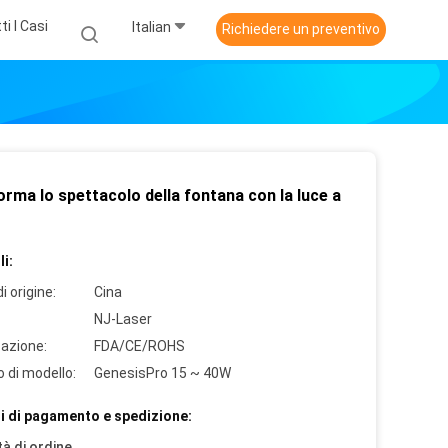
ti I Casi
Italian
Richiedere un preventivo
rma lo spettacolo della fontana con la luce a
i:
i origine:
Cina
NJ-Laser
cazione:
FDA/CE/ROHS
 di modello:
GenesisPro 15 ~ 40W
i di pagamento e spedizione:
à di ordine