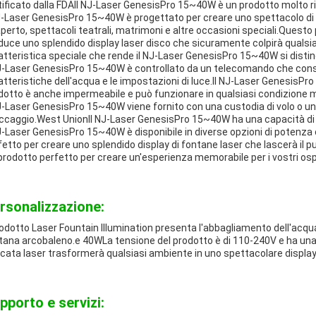
tificato dalla FDAIl NJ-Laser GenesisPro 15~40W è un prodotto molto ri
J-Laser GenesisPro 15~40W è progettato per creare uno spettacolo di f
'aperto, spettacoli teatrali, matrimoni e altre occasioni speciali.Quest
duce uno splendido display laser disco che sicuramente colpirà qualsias
atteristica speciale che rende il NJ-Laser GenesisPro 15~40W si disting
NJ-Laser GenesisPro 15~40W è controllato da un telecomando che consent
atteristiche dell'acqua e le impostazioni di luce.Il NJ-Laser GenesisPr
dotto è anche impermeabile e può funzionare in qualsiasi condizione 
NJ-Laser GenesisPro 15~40W viene fornito con una custodia di volo o una
ccaggio.West UnionIl NJ-Laser GenesisPro 15~40W ha una capacità di f
NJ-Laser GenesisPro 15~40W è disponibile in diverse opzioni di poten
fetto per creare uno splendido display di fontane laser che lascerà il 
l prodotto perfetto per creare un'esperienza memorabile per i vostri ospi
rsonalizzazione:
prodotto Laser Fountain Illumination presenta l'abbagliamento dell'acq
tana arcobaleno.e 40WLa tensione del prodotto è di 110-240V e ha una f
cata laser trasformerà qualsiasi ambiente in uno spettacolare display 
pporto e servizi: