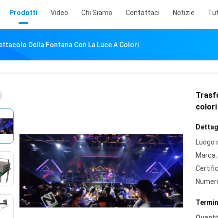
Prodotti
Video
Chi Siamo
Contattaci
Notizie
Tut
ttacolo Della Fontana Con La Luce A Colori
Trasfo
colori
Dettagl
Luogo d
Marca:
Certifi
Numero
Termin
Quantit