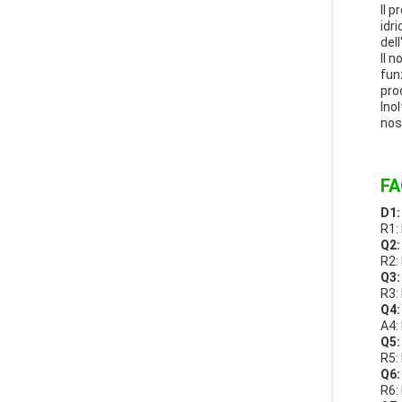
Il 
idr
del
Il 
fun
pro
Ino
nos
FA
D1:
R1:
Q2:
R2:
Q3:
R3:
Q4:
A4:
Q5:
R5:
Q6:
R6: