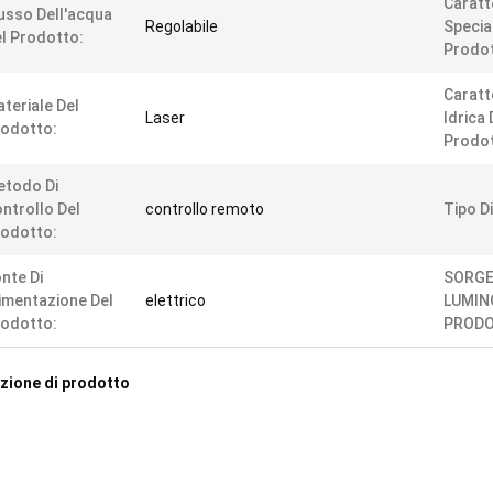
Caratt
usso Dell'acqua
Regolabile
Specia
l Prodotto:
Prodot
Caratt
teriale Del
Laser
Idrica 
odotto:
Prodot
etodo Di
ntrollo Del
controllo remoto
Tipo D
odotto:
nte Di
SORG
imentazione Del
elettrico
LUMIN
odotto:
PRODO
zione di prodotto