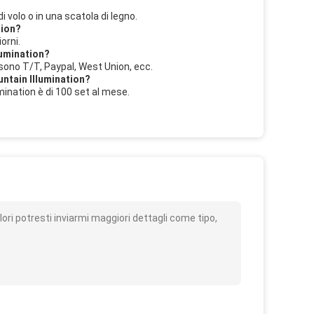
 volo o in una scatola di legno.
tion?
orni.
lumination?
 sono T/T, Paypal, West Union, ecc.
untain Illumination?
mination è di 100 set al mese.
o
ori potresti inviarmi maggiori dettagli come tipo,