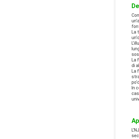
De
Con
un'
fon
La 
un'
L'i
lun
sos
La 
di 
La 
str
po'
In 
cas
uni
Ap
L'N
sec