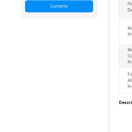
Fl
Contatto
De
Ma
Pr
M
Co
Pr
Fo
Al
Pr
Descri