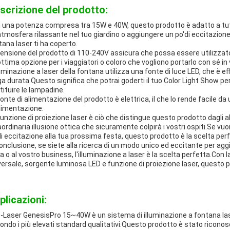
scrizione del prodotto:
 una potenza compresa tra 15W e 40W, questo prodotto è adatto a tutti i
atmosfera rilassante nel tuo giardino o aggiungere un po'di eccitazione 
tana laser ti ha coperto.
tensione del prodotto di 110-240V assicura che possa essere utilizzato
ottima opzione per i viaggiatori o coloro che vogliono portarlo con sé in 
lluminazione a laser della fontana utilizza una fonte di luce LED, che è e
ga durata.Questo significa che potrai goderti il tuo Color Light Show pe
tituire le lampadine.
fonte di alimentazione del prodotto è elettrica, il che lo rende facile da 
alimentazione.
funzione di proiezione laser è ciò che distingue questo prodotto dagli a
aordinaria illusione ottica che sicuramente colpirà i vostri ospiti.Se v
di eccitazione alla tua prossima festa, questo prodotto è la scelta perf
conclusione, se siete alla ricerca di un modo unico ed eccitante per agg
a o al vostro business, l'illuminazione a laser è la scelta perfetta.Con
versale, sorgente luminosa LED e funzione di proiezione laser, questo
plicazioni:
J-Laser GenesisPro 15~40W è un sistema di illuminazione a fontana lase
ondo i più elevati standard qualitativi.Questo prodotto è stato riconosc