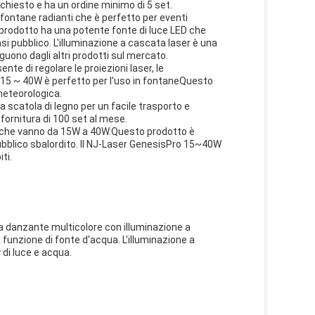
chiesto e ha un ordine minimo di 5 set.
ontane radianti che è perfetto per eventi
o prodotto ha una potente fonte di luce LED che
i pubblico. L'illuminazione a cascata laser è una
uono dagli altri prodotti sul mercato.
e di regolare le proiezioni laser, le
o 15 ~ 40W è perfetto per l'uso in fontaneQuesto
meteorologica.
 scatola di legno per un facile trasporto e
ornitura di 100 set al mese.
za che vanno da 15W a 40W.Questo prodotto è
pubblico sbalordito. Il NJ-Laser GenesisPro 15~40W
ti.
ua danzante multicolore con illuminazione a
unzione di fonte d'acqua. L'illuminazione a
di luce e acqua.