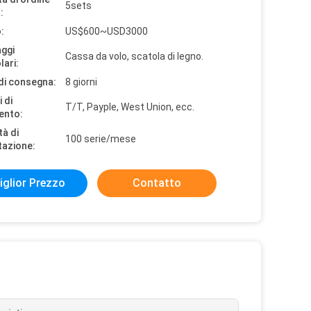
5sets
:
:
US$600~USD3000
aggi
Cassa da volo, scatola di legno.
lari:
di consegna:
8 giorni
 di
T/T, Payple, West Union, ecc.
ento:
tà di
100 serie/mese
tazione:
iglior Prezzo
Contatto