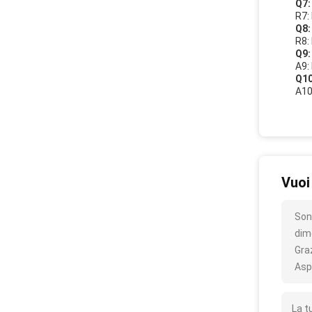
Q7:
R7:
Q8:
R8:
Q9:
A9:
Q10
A10
Vuoi
Son
dim
Gra
Asp