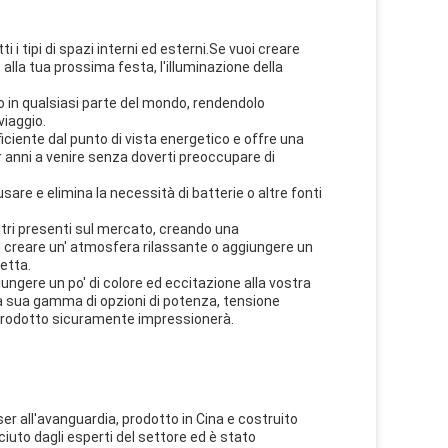
 tipi di spazi interni ed esterni.Se vuoi creare
alla tua prossima festa, l'illuminazione della
 in qualsiasi parte del mondo, rendendolo
viaggio.
fficiente dal punto di vista energetico e offre una
r anni a venire senza doverti preoccupare di
usare e elimina la necessità di batterie o altre fonti
ltri presenti sul mercato, creando una
uoi creare un' atmosfera rilassante o aggiungere un
etta.
iungere un po' di colore ed eccitazione alla vostra
 la sua gamma di opzioni di potenza, tensione
 prodotto sicuramente impressionerà.
r all'avanguardia, prodotto in Cina e costruito
iuto dagli esperti del settore ed è stato