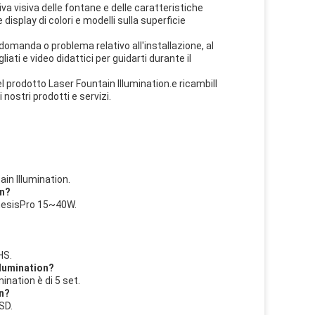
iva visiva delle fontane e delle caratteristiche
isplay di colori e modelli sulla superficie
domanda o problema relativo all'installazione, al
i e video didattici per guidarti durante il
del prodotto Laser Fountain Illumination.e ricambiIl
nostri prodotti e servizi.
ain Illumination.
on?
GenesisPro 15~40W.
HS.
llumination?
ination è di 5 set.
on?
SD.