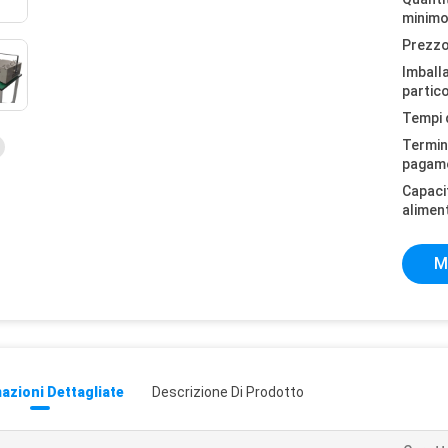
minimo
Prezzo
Imball
partico
Tempi 
Termini
pagam
Capaci
alimen
M
azioni Dettagliate
Descrizione Di Prodotto