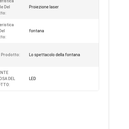
eristica
le Del
Proiezione laser
to:
eristica
Del
fontana
to:
i Prodotto:
Lo spettacolo della fontana
ENTE
OSA DEL
LED
TTO: