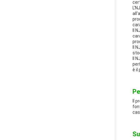
cer
L'N
all
pro
car
Il 
car
pro
Il 
sto
Il 
per
è i
Pe
Il 
fon
cas
Su